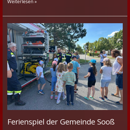
Besuch
Weiterlesen »
BF
Wien
–
Hauptwache
Döbling
Ferienspiel der Gemeinde Sooß