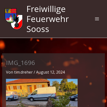
Zum
Freiwillige
Inhalt
springen
Feuerwehr
Sooss
IMG_1696
Von
tim.dreher
/
August 12, 2024