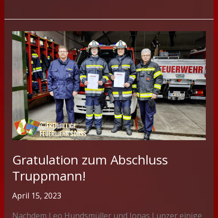
danken
allen
die
bei
der
Verabschiedung
teilgenommen
haben
Gratulation zum Abschluss
Truppmann!
April 15, 2023
Nachdem Leo Hundsmüller und Jonas Lunzer einige