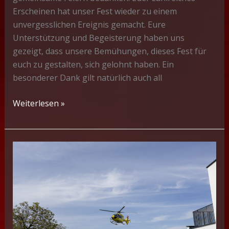
Erscheinen hat unser Fest wieder zu einem
unvergesslichen Ereignis gemacht. Eure
Unterstützung und Begeisterung haben uns
gezeigt, dass unsere Bemühungen, dieses Fest für
euch zu gestalten, sich gelohnt haben. Ein
besonderer Dank gilt natürlich auch all
Feuerwehrfest
Weiterlesen »
2023
–
Bildergalerie