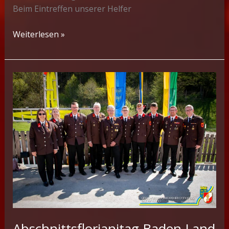
Beim Eintreffen unserer Helfer
Menschenrettung
Weiterlesen »
nach
Arbeitsunfall
Abschnittsflorianitag Baden Land