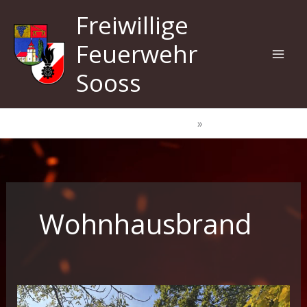
Zum
Freiwillige
Inhalt
springen
Feuerwehr
Sooss
Start
Wohnhausbrand
Wohnhausbrand