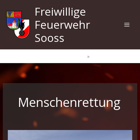
Zum
Freiwillige
Inhalt
springen
Feuerwehr
Sooss
Start
Menschenrettung
Menschenrettung