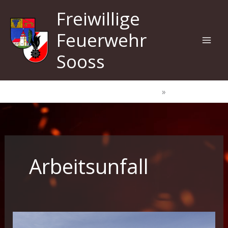
Zum
Freiwillige
Inhalt
springen
Feuerwehr
Sooss
Start
Arbeitsunfall
Arbeitsunfall