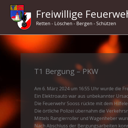
Zum
Freiwillige Feuerwe
Inhalt
springen
Retten - Löschen - Bergen - Schützen
T1 Bergung – PKW
Am 6. März 2024 um 16:55 Uhr wurde die Fr
Ein Elektroauto war aus unbekannter Ursach
Die Feuerwehr Sooss rückte mit dem Hilfele
Die örtliche Polizei übernahm die Verkehr
Mittels Rangierroller und Wagenheber wurd
Nach Abschluss der Bergungsarbeiten konnte