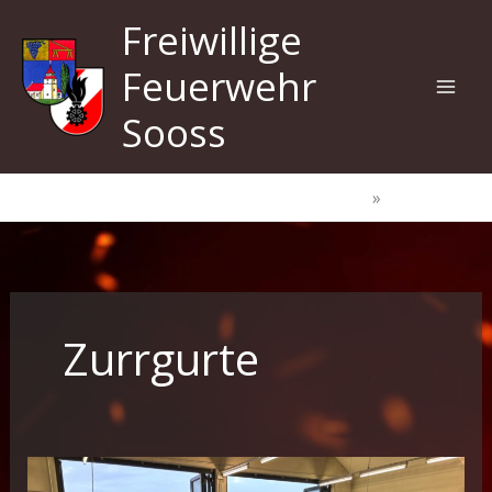
Zum
Freiwillige
Inhalt
springen
Feuerwehr
Sooss
Start
Zurrgurte
Zurrgurte