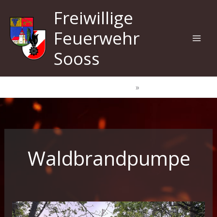
Zum
Freiwillige
Inhalt
springen
Feuerwehr
Sooss
Start
Waldbrandpumpe
Waldbrandpumpe