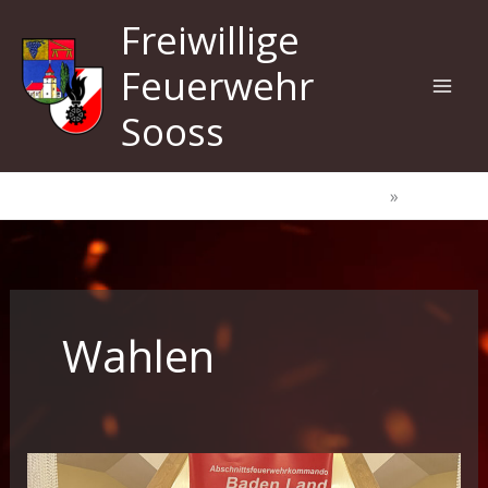
Zum
Freiwillige
Inhalt
springen
Feuerwehr
Sooss
Start
Wahlen
Wahlen