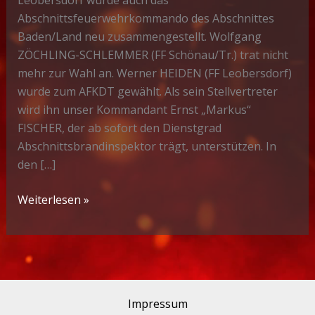
Leobersdorf wurde auch das
Abschnittsfeuerwehrkommando des Abschnittes
Baden/Land neu zusammengestellt. Wolfgang
ZÖCHLING-SCHLEMMER (FF Schönau/Tr.) trat nicht
mehr zur Wahl an. Werner HEIDEN (FF Leobersdorf)
wurde zum AFKDT gewählt. Als sein Stellvertreter
wird ihn unser Kommandant Ernst „Markus“
FISCHER, der ab sofort den Dienstgrad
Abschnittsbrandinspektor trägt, unterstützen. In
den […]
Wahlen
Weiterlesen »
im
Bezirk
Baden
–
erstmals
Impressum
AFKDTSTV