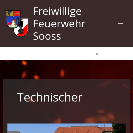
Zum
Freiwillige
Inhalt
springen
Feuerwehr
Sooss
Start
Technischer
Technischer