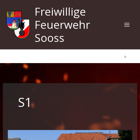
Zum
Freiwillige
Inhalt
springen
Feuerwehr
Sooss
Start
S1
S1