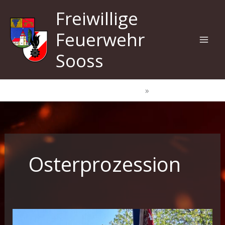
Zum
Freiwillige
Inhalt
springen
Feuerwehr
Sooss
Start
Osterprozession
Osterprozession