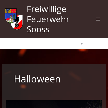
Zum
Freiwillige
Inhalt
springen
Feuerwehr
Sooss
Start
Halloween
Halloween