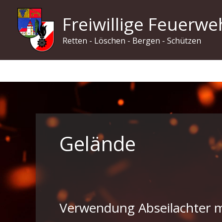
Zum
Freiwillige Feuerwe
Inhalt
springen
Retten - Löschen - Bergen - Schützen
Gelände
Verwendung Abseilachter m