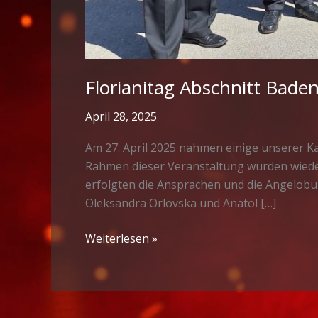
Florianitag Abschnitt Bade
April 28, 2025
Am 27. April 2025 nahmen einige unserer Ka
Rahmen dieser Veranstaltung wurden wieder
erfolgten die Ansprachen und die Angelob
Oleksandra Orlovska und Anatol […]
Florianitag
Weiterlesen »
Abschnitt
Baden
Land