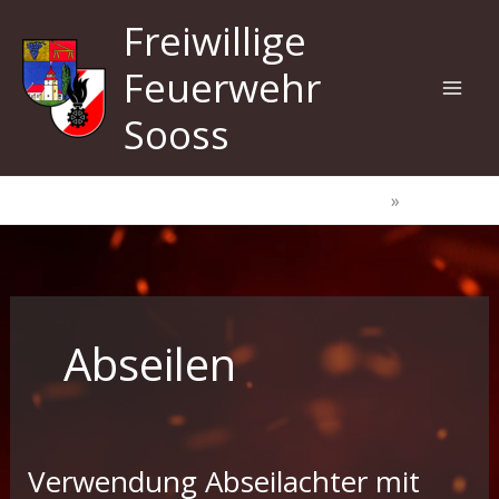
Zum
Freiwillige
Inhalt
springen
Feuerwehr
Sooss
Start
Abseilen
Abseilen
Verwendung Abseilachter mit