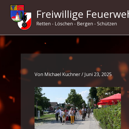
Zum
Freiwillige Feuerwe
Inhalt
springen
Retten - Löschen - Bergen - Schützen
Von
Michael Kuchner
/
Juni 23, 2025