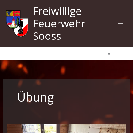
Zum
Freiwillige
Inhalt
springen
Feuerwehr
Sooss
Start
Übung
Übung