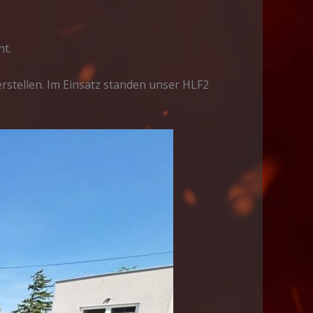
.
nt.
rstellen. Im Einsatz standen unser HLF2